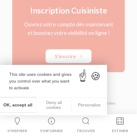
Inscription Cuisiniste
Ouvrez votre compte dès maintenant
et boostez votre visibilité en ligne !
S'inscrire
This site uses cookies and gives
you control over what you want
to activate
Deny all
© Le Bon Cuisiniste 2026
Conditions Générales
OK, accept all
Personalize
cookies
d’Utilisation
Mentions légales
S'INSPIRER
S'INFORMER
TROUVER
ESTIMER