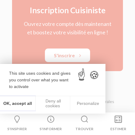
Inscription Cuisiniste
Ouvrez votre compte dès maintenant
et boostez votre visibilité en ligne !
S'inscrire
This site uses cookies and gives
you control over what you want
to activate
Deny all
© Le Bon Cuisiniste 2026
Conditions Générales
OK, accept all
Personalize
cookies
d’Utilisation
Mentions légales
S'INSPIRER
S'INFORMER
TROUVER
ESTIMER