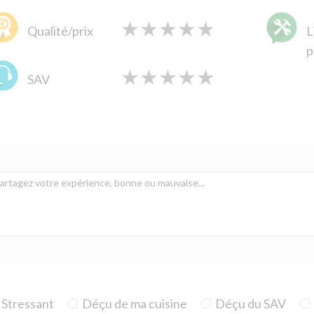
★
★
★
★
★
★
★
★
★
★
★
★
★
★
★
Qualité/prix
L
p
★
★
★
★
★
★
★
★
★
★
★
★
★
★
★
SAV
Stressant
Déçu de ma cuisine
Déçu du SAV