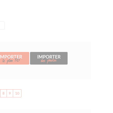
8
9
10