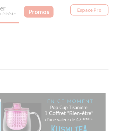
er
Espace Pro
Promos
uisiniste
!