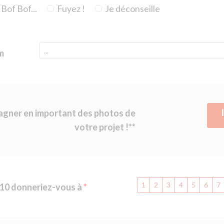
Bof Bof...
Fuyez !
Je déconseille
m
gagner en important des photos de
votre projet !**
1
2
3
4
5
6
7
 10 donneriez-vous à