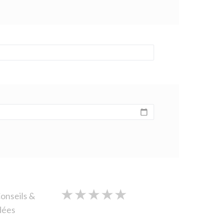
★
★
★
★
★
★
★
★
★
★
★
★
★
★
★
onseils &
dées