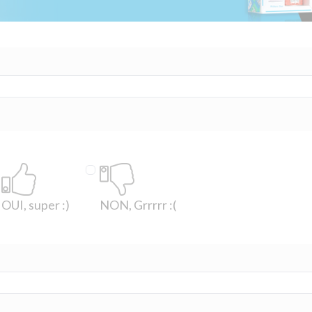
OUI, super :)
NON, Grrrrr :(