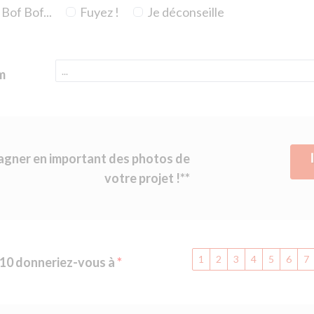
Bof Bof...
Fuyez !
Je déconseille
m
gagner en important des photos de
votre projet !**
1
2
3
4
5
6
7
 10 donneriez-vous à