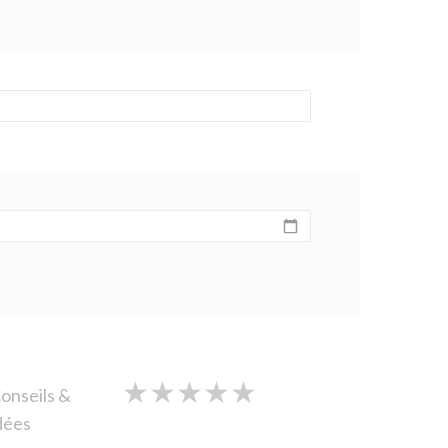
★
★
★
★
★
★
★
★
★
★
★
★
★
★
★
onseils &
dées