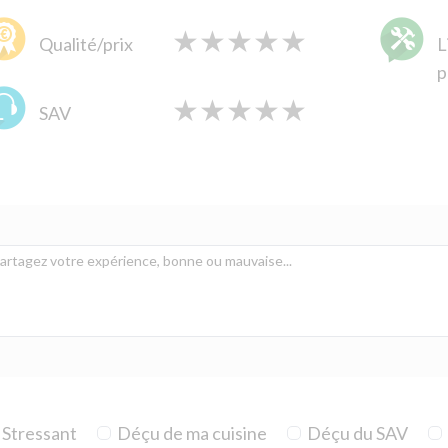
★
★
★
★
★
★
★
★
★
★
★
★
★
★
★
Qualité/prix
L
p
★
★
★
★
★
★
★
★
★
★
★
★
★
★
★
SAV
Stressant
Déçu de ma cuisine
Déçu du SAV