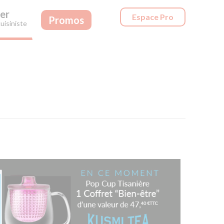
er
Espace Pro
Promos
uisiniste
!