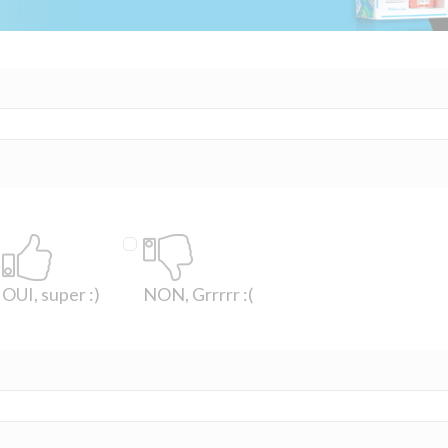
OUI, super :)
NON, Grrrrr :(