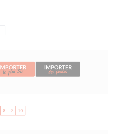
8
9
10