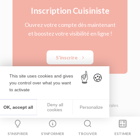
Inscription Cuisiniste
Ouvrez votre compte dès maintenant
et boostez votre visibilité en ligne !
S'inscrire
This site uses cookies and gives
you control over what you want
to activate
Deny all
© Le Bon Cuisiniste 2026
Conditions Générales
OK, accept all
Personalize
cookies
d’Utilisation
Mentions légales
S'INSPIRER
S'INFORMER
TROUVER
ESTIMER