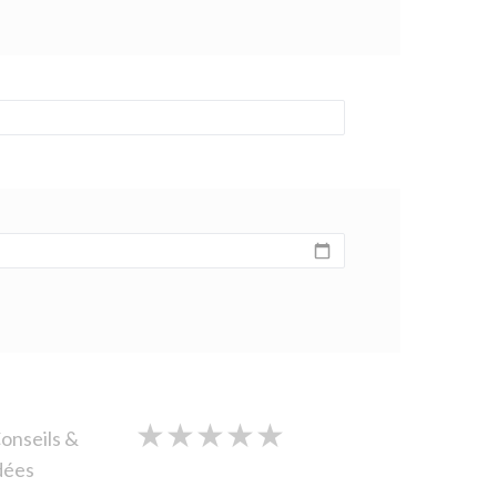
★
★
★
★
★
★
★
★
★
★
★
★
★
★
★
onseils &
dées