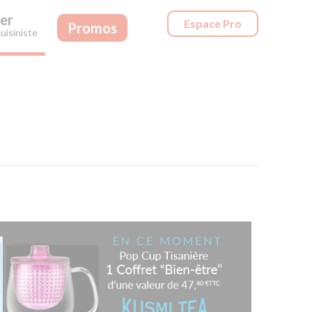
er
Espace Pro
Promos
uisiniste
!