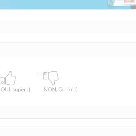
OUI, super :)
NON, Grrrrr :(