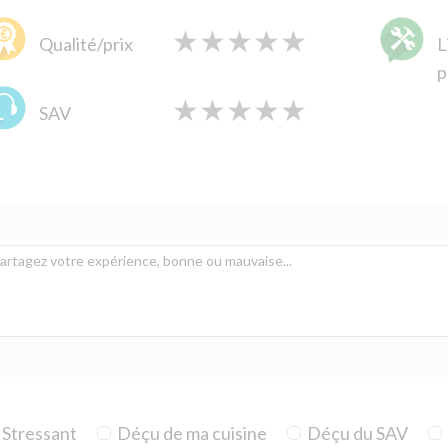
★
★
★
★
★
★
★
★
★
★
★
★
★
★
★
Qualité/prix
L
p
★
★
★
★
★
★
★
★
★
★
★
★
★
★
★
SAV
Stressant
Déçu de ma cuisine
Déçu du SAV