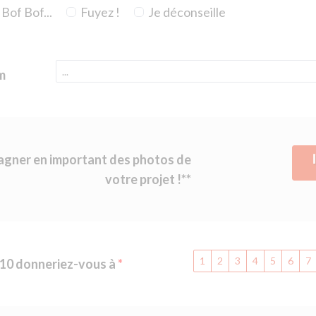
Bof Bof...
Fuyez !
Je déconseille
m
gagner en important des photos de
votre projet !**
1
2
3
4
5
6
7
 10 donneriez-vous à