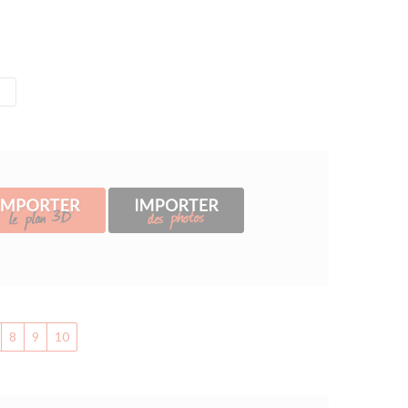
8
9
10