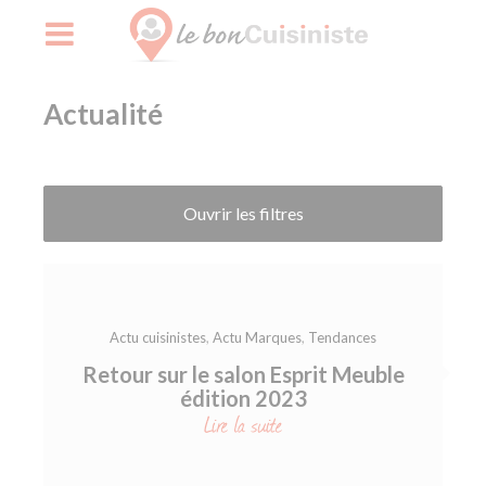
Skip
Actualité
to
content
Ouvrir les filtres
Actu cuisinistes
,
Actu Marques
,
Tendances
Retour sur le salon Esprit Meuble
édition 2023
Lire la suite