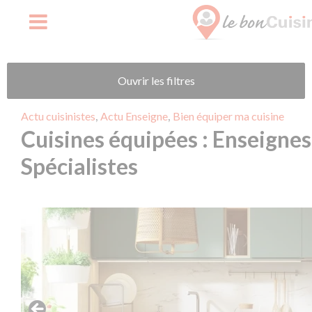
Skip
Ouvrir les filtres
to
content
,
,
Actu cuisinistes
Actu Enseigne
Bien équiper ma cuisine
Cuisines équipées : Enseigne
Spécialistes