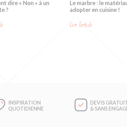
t dire « Non » à un
Le marbre : le matéria
te ?
adopter en cuisine !
cle
Lire l'article
INSPIRATION
DEVIS GRATUI
QUOTIDIENNE
& SANS ENGA