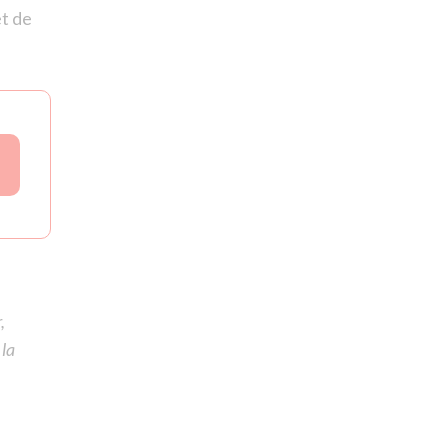
et de
,
 la