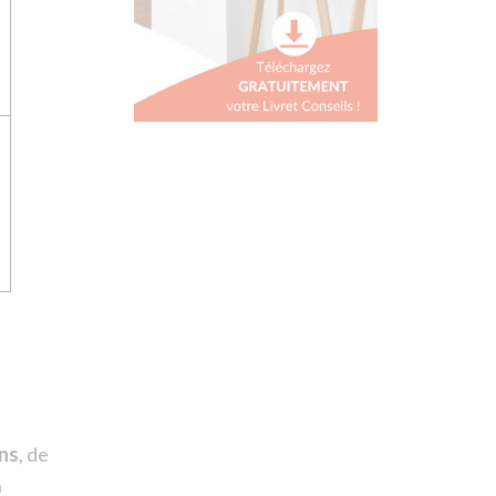
ns
, de
n